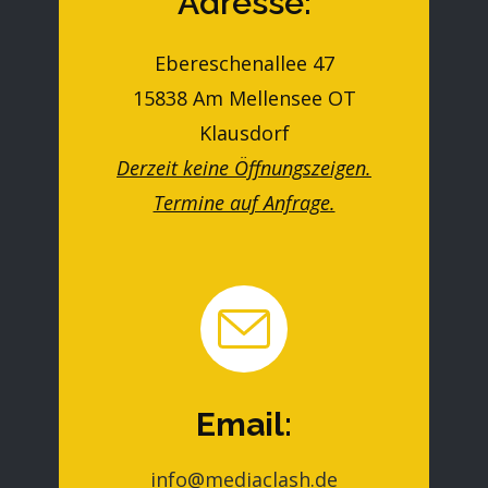
Adresse:
Ebereschenallee 47
15838 Am Mellensee OT
Klausdorf
D
e
rzeit keine Öffnungszeigen.
Termine auf Anfrage.
Email:
info@mediaclash.de