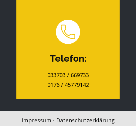
Telefon:
‭033703 / 669733‬
0176 / 45779142
Impressum
-
Datenschutzerklärung